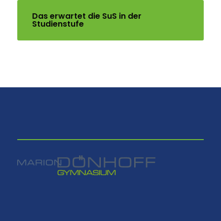
Das erwartet die SuS in der
Studienstufe
⠀