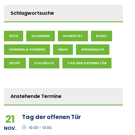
Schlagwortsuche
2024
ALLGEMEIN
DIVERSITÄT
EVENT
FORDERN & FÖRDERN
NEWS
SPENDENLAUF
SPORT
STALLROCK
TAG DER OFFENEN TÜR
Anstehende Termine
21
Tag der offenen Tür
NOV.
10:00 - 13:00