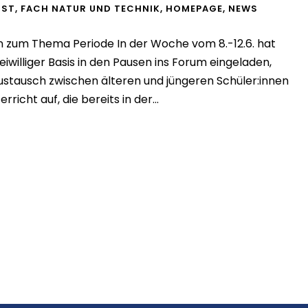
NST
,
FACH NATUR UND TECHNIK
,
HOMEPAGE
,
NEWS
n zum Thema Periode In der Woche vom 8.-12.6. hat
eiwilliger Basis in den Pausen ins Forum eingeladen,
Austausch zwischen älteren und jüngeren Schüler:innen
icht auf, die bereits in der...