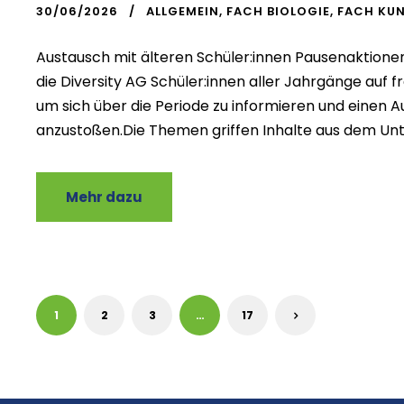
30/06/2026
ALLGEMEIN
,
FACH BIOLOGIE
,
FACH KU
Austausch mit älteren Schüler:innen Pausenaktione
die Diversity AG Schüler:innen aller Jahrgänge auf fr
um sich über die Periode zu informieren und einen 
anzustoßen.Die Themen griffen Inhalte aus dem Unterr
Mehr dazu
1
2
3
…
17