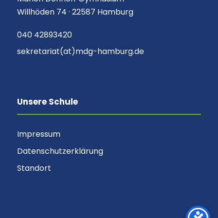
Willhöden 74 · 22587 Hamburg
i
040 42893420
o
sekretariat(at)mdg-hamburg.de
n
Unsere Schule
Impressum
Datenschutzerklärung
Standort