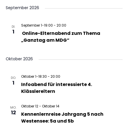
A
September 2026
g
g
n
e
e
September 1-19:00
-
20:00
DI.
s
1
Online-Elternabend zum Thema
n
n
„Ganztag am MDG“
i
S
c
Oktober 2026
u
h
Oktober 1-18:30
-
20:00
c
t
DO.
1
Infoabend für interessierte 4.
e
h
Klässlereltern
n
e
Oktober 12
-
Oktober 14
MO.
12
Kennenlernreise Jahrgang 5 nach
-
u
Westensee: 5a und 5b