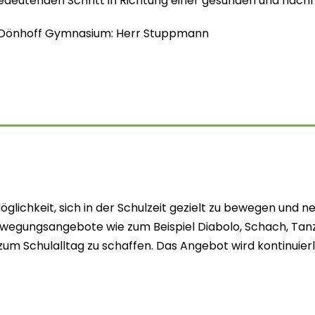
edeutenden Schritt in Richtung einer gesunden und nachh
n Dönhoff Gymnasium: Herr Stuppmann
glichkeit, sich in der Schulzeit gezielt zu bewegen und 
e Bewegungsangebote wie zum Beispiel Diabolo, Schach, Tan
 zum Schulalltag zu schaffen. Das Angebot wird kontinuierl