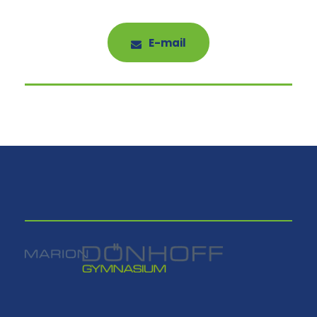
E-mail
⠀