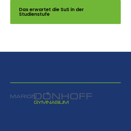
Das erwartet die SuS in der
Studienstufe
⠀