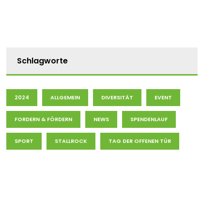
Schlagworte
2024
ALLGEMEIN
DIVERSITÄT
EVENT
FORDERN & FÖRDERN
NEWS
SPENDENLAUF
SPORT
STALLROCK
TAG DER OFFENEN TÜR