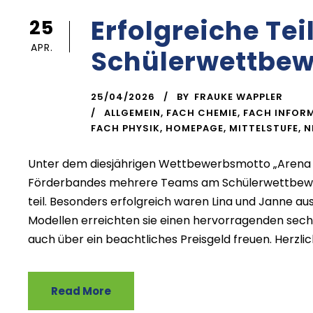
Erfolgreiche T
25
APR.
Schülerwettbew
25/04/2026
BY
FRAUKE WAPPLER
ALLGEMEIN
,
FACH CHEMIE
,
FACH INFOR
FACH PHYSIK
,
HOMEPAGE
,
MITTELSTUFE
,
N
Unter dem diesjährigen Wettbewerbsmotto „Arena
Förderbandes mehrere Teams am Schülerwettbewe
teil. Besonders erfolgreich waren Lina und Janne a
Modellen erreichten sie einen hervorragenden sechs
auch über ein beachtliches Preisgeld freuen. Herzli
Read More