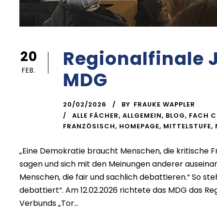
Regionalfinale 
20
FEB.
MDG
20/02/2026
BY
FRAUKE WAPPLER
ALLE FÄCHER
,
ALLGEMEIN
,
BLOG
,
FACH C
FRANZÖSISCH
,
HOMEPAGE
,
MITTELSTUFE
,
„Eine Demokratie braucht Menschen, die kritische F
sagen und sich mit den Meinungen anderer auseina
Menschen, die fair und sachlich debattieren.“ So st
debattiert“. Am 12.02.2026 richtete das MDG das Re
Verbunds „Tor...