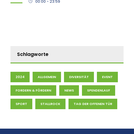
00:00 - 23:59
Schlagworte
2024
ALLGEMEIN
DIVERSITÄT
EVENT
FORDERN & FÖRDERN
NEWS
SPENDENLAUF
SPORT
STALLROCK
TAG DER OFFENEN TÜR