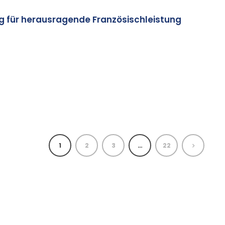
 für herausragende Französischleistung
1
2
3
…
22