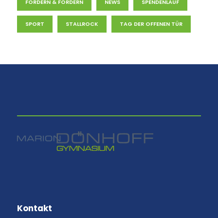
FORDERN & FÖRDERN
NEWS
SPENDENLAUF
SPORT
STALLROCK
TAG DER OFFENEN TÜR
⠀
Kontakt