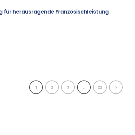
 für herausragende Französischleistung
1
2
3
…
22