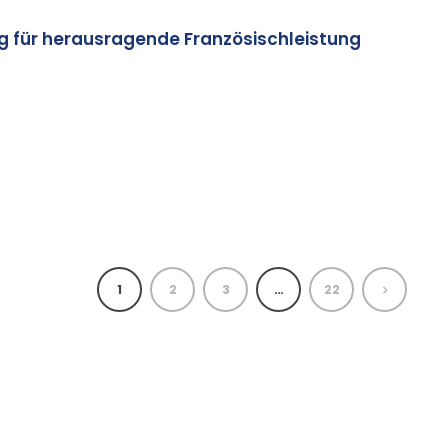
 für herausragende Französischleistung
1
2
3
…
22