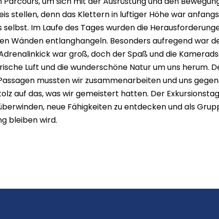
n Parcours, um sich mit der Ausrüstung und den Bewegun
s stellen, denn das Klettern in luftiger Höhe war anfang
ns selbst. Im Laufe des Tages wurden die Herausforderu
eilen Wänden entlanghangeln. Besonders aufregend war de
drenalinkick war groß, doch der Spaß und die Kameradsc
rische Luft und die wunderschöne Natur um uns herum. De
 Passagen mussten wir zusammenarbeiten und uns gegensei
lz auf das, was wir gemeistert hatten. Der Exkursionstag 
u überwinden, neue Fähigkeiten zu entdecken und als Gr
g bleiben wird.