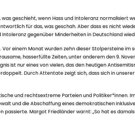
 was geschieht, wenn Hass und Intoleranz normalisiert wer
antwortlich für das, was geschah. Aber dass es nicht wiede
nd Intoleranz gegenüber Minderheiten in Deutschland wie
e. Vor einem Monat wurden zehn dieser Stolpersteine im 
ausame, hasserfüllte Zeiten, unter anderem den 9. Novemb
nis ist nur eines von vielen, das den heutigen Antisemitis
doppelt. Durch Attentate zeigt sich, dass sich in unsere
sche und rechtsextreme Parteien und Politiker*innen. 
, Gewalt und die Abschaffung eines demokratischen inkl
 passierte. Margot Friedländer warnt: „So hat es damals 