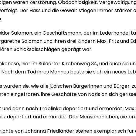
olgen waren Zerstörung, Obdachlosigkeit, Vergewaltigung
verfolgt. Der Hass und die Gewalt stiegen immer stärker
.
Isidor Salomon, ein Geschäftsmann, der im Lederhandel tät
rgarethe Salomon und ihren drei Kindern Max, Fritz und Ed
liären Schicksalsschlägen geprägt war.
ankenese, hier im Süldorfer Kirchenweg 34, und auch sie 
Nach dem Tod ihres Mannes baute sie sich ein neues Leb
es wurden sie, wie alle jüdischen Bürgerinnen und Bürger
en eingefroren, ihre Geschäfte von Nazis an sich gerisse
t und dann nach Treblinka deportiert und ermordet. Max
z deportiert und ermordet. Drei Menschenleben, die bru
ichte von Johanna Friedländer stehen exemplarisch für d