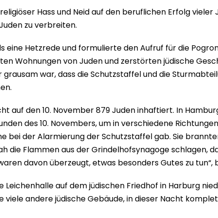
religiöser Hass und Neid auf den beruflichen Erfolg vieler
uden zu verbreiten.
eine Hetzrede und formulierte den Aufruf für die Pogrom
eten Wohnungen von Juden und zerstörten jüdische Gesc
ar grausam war, dass die Schutzstaffel und die Sturmabtei
en.
ht auf den 10. November 879 Juden inhaftiert. In Hambur
unden des 10. Novembers, um in verschiedene Richtungen
eme bei der Alarmierung der Schutzstaffel gab. Sie bra
 sah die Flammen aus der Grindelhofsynagoge schlagen, 
 waren davon überzeugt, etwas besonders Gutes zu tun“, b
ne Leichenhalle auf dem jüdischen Friedhof in Harburg nie
 viele andere jüdische Gebäude, in dieser Nacht komplett