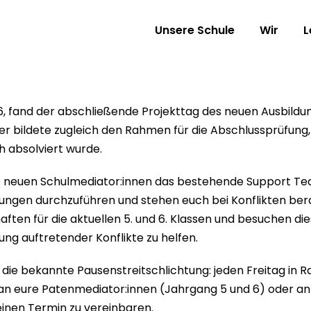
Unsere Schule
Wir
L
6, fand der abschließende Projekttag des neuen Ausbildu
er bildete zugleich den Rahmen für die Abschlussprüfung, 
 absolviert wurde.
e neuen Schulmediator:innen das bestehende Support Team
htungen durchzuführen und stehen euch bei Konflikten ber
ten für die aktuellen 5. und 6. Klassen und besuchen di
ung auftretender Konflikte zu helfen.
in die bekannte Pausenstreitschlichtung: jeden Freitag i
kt an eure Patenmediator:innen (Jahrgang 5 und 6) oder
nen Termin zu vereinbaren.