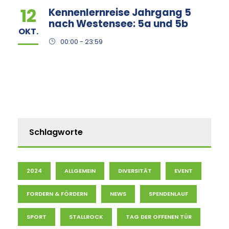
12
Kennenlernreise Jahrgang 5
nach Westensee: 5a und 5b
OKT.
00:00 - 23:59
Schlagworte
2024
ALLGEMEIN
DIVERSITÄT
EVENT
FORDERN & FÖRDERN
NEWS
SPENDENLAUF
SPORT
STALLROCK
TAG DER OFFENEN TÜR