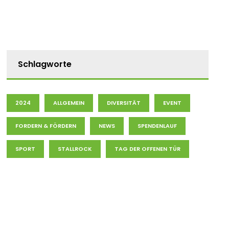
Schlagworte
2024
ALLGEMEIN
DIVERSITÄT
EVENT
FORDERN & FÖRDERN
NEWS
SPENDENLAUF
SPORT
STALLROCK
TAG DER OFFENEN TÜR