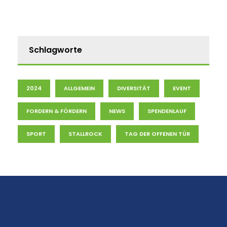
Schlagworte
2024
ALLGEMEIN
DIVERSITÄT
EVENT
FORDERN & FÖRDERN
NEWS
SPENDENLAUF
SPORT
STALLROCK
TAG DER OFFENEN TÜR
⠀