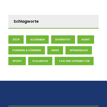
Schlagworte
2024
ALLGEMEIN
DIVERSITÄT
EVENT
FORDERN & FÖRDERN
NEWS
SPENDENLAUF
SPORT
STALLROCK
TAG DER OFFENEN TÜR
⠀