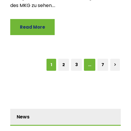
des MKG zu sehen....
Read More
1
2
3
…
7
News