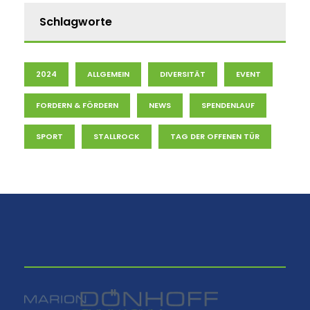
Schlagworte
2024
ALLGEMEIN
DIVERSITÄT
EVENT
FORDERN & FÖRDERN
NEWS
SPENDENLAUF
SPORT
STALLROCK
TAG DER OFFENEN TÜR
⠀