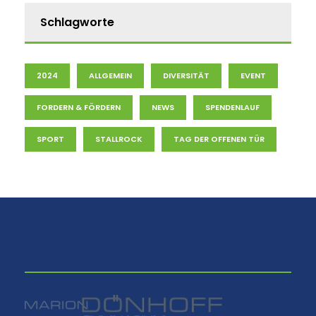
Schlagworte
2024
ALLGEMEIN
DIVERSITÄT
EVENT
FORDERN & FÖRDERN
NEWS
SPENDENLAUF
SPORT
STALLROCK
TAG DER OFFENEN TÜR
⠀