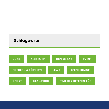
Schlagworte
2024
ALLGEMEIN
DIVERSITÄT
EVENT
FORDERN & FÖRDERN
NEWS
SPENDENLAUF
SPORT
STALLROCK
TAG DER OFFENEN TÜR